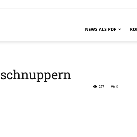
NEWS ALS PDF
KO
n schnuppern
277
0