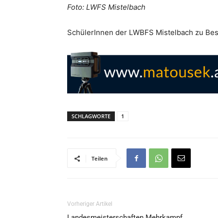
Foto: LWFS Mistelbach
SchülerInnen der LWBFS Mistelbach zu Besu
SCHLAGWORTE
1
Teilen
Vorheriger Artikel
Landesmeisterschaften Mehrkampf