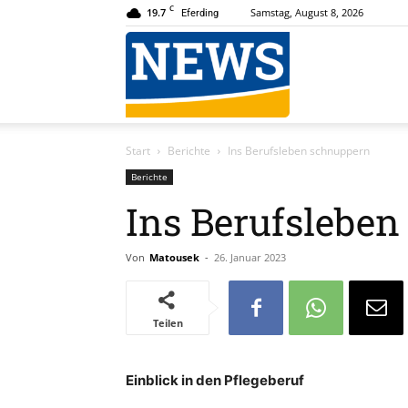
C
19.7
Samstag, August 8, 2026
Eferding
News
Start
Berichte
Ins Berufsleben schnuppern
Online
Berichte
Ins Berufslebe
Von
Matousek
-
26. Januar 2023
Teilen
Einblick in den Pflegeberuf