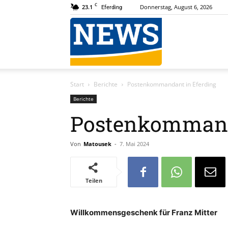
C
23.1
Donnerstag, August 6, 2026
Eferding
News
Start
Berichte
Postenkommandant in Eferding
Online
Berichte
Postenkommand
Von
Matousek
-
7. Mai 2024
Teilen
Willkommensgeschenk für Franz Mitter