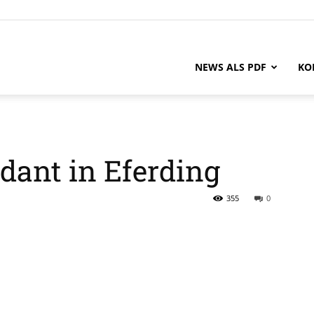
NEWS ALS PDF
KO
ant in Eferding
355
0